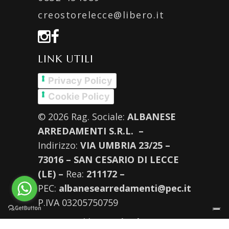
creostorelecce@libero.it
LINK UTILI
Privacy Policy
Cookie Policy
© 2026 Rag. Sociale:
ALBANESE
ARREDAMENTI S.R.L. –
Indirizzo:
VIA UMBRIA 23/25 –
73016 – SAN CESARIO DI LECCE
(LE) –
Rea:
211172 –
PEC:
albanesearredamenti@pec.it
P.IVA 03205750759
Supported by
Moviweb